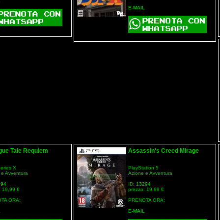
L
E-MAIL
gue Tale Requiem
Assassin's Creed Mirage
eries X
PlayStation 5
 e Avventura
Azione e Avventura
894
ID:
13294
: 19,99 €
prezzo: 19,99 €
TA ORA:
PRENOTA ORA:
L
E-MAIL