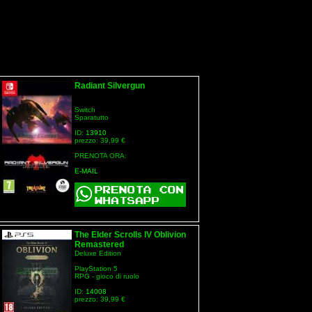
Radiant Silvergun
Switch
Sparatutto
ID:
13910
prezzo: 39,99 €
PRENOTA ORA:
E-MAIL
The Elder Scrolls IV Oblivion
Remastered
Deluxe Edition
PlayStation 5
RPG - gioco di ruolo
ID:
14008
prezzo: 39,99 €