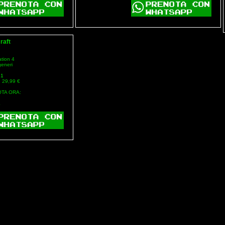
raft
ation 4
generi
81
: 29,99 €
TA ORA:
L