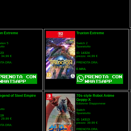
on Extreme
Truxton Extreme
ation 5
Switch 2
utto
Sparatutto
323
ID:
14324
: 34,99 €
prezzo: 44,99 €
TA ORA:
PRENOTA ORA:
L
E-MAIL
egend of Steel Empire
70s-style Robot Anime
Geppy-X
Edizione Giapponese
utto
Switch
Sparatutto
419
: 29,99 €
ID:
14313
prezzo: 39,99 €
TA ORA:
PRENOTA ORA: