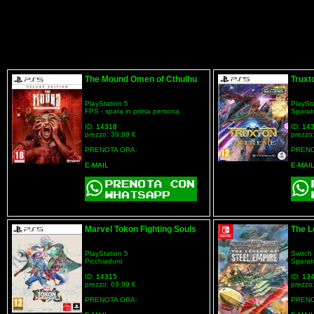
The Mound Omen of Cthulhu
Truxt
PlayStation 5
PlaySt
FPS - spara in prima persona
Sparat
ID:
14318
ID:
14
prezzo: 39,99 €
prezzo
PRENOTA ORA:
PRENO
E-MAIL
E-MAI
Marvel Tokon Fighting Souls
The L
PlayStation 5
Switch
Picchiaduro
Sparat
ID:
14315
ID:
13
prezzo: 69,99 €
prezzo
PRENOTA ORA:
PRENO