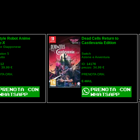
tyle Robot Anime
Dead Cells Return to
y-X
Castlevania Edition
ne Giapponese
ation 5
Switch
utto
Azione e Avventura
312
ID:
14176
: 39,99 €
prezzo: 34,99 €
TA ORA:
PRENOTA ORA:
L
E-MAIL