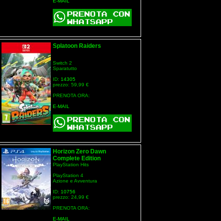
E-MAIL
Splatoon Raiders
Switch 2
Sparatutto
ID:
14305
prezzo: 59,99 €
PRENOTA ORA:
E-MAIL
Horizon Zero Dawn
Complete Edition
PlayStation Hits
PlayStation 4
Azione e Avventura
ID:
10756
prezzo: 24,99 €
PRENOTA ORA:
E-MAIL