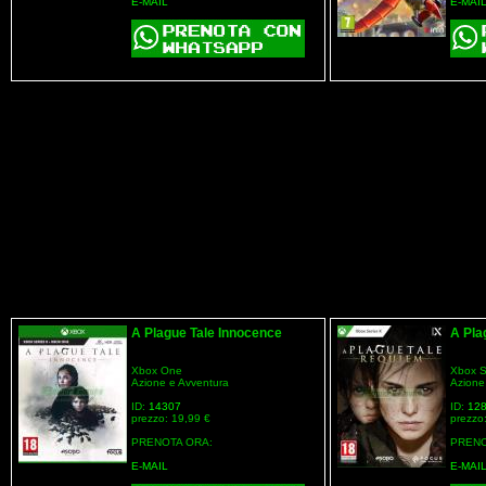
E-MAIL
E-MAI
A Plague Tale Innocence
A Pla
Xbox One
Xbox S
Azione e Avventura
Azione
ID:
14307
ID:
12
prezzo: 19,99 €
prezzo
PRENOTA ORA:
PRENO
E-MAIL
E-MAI