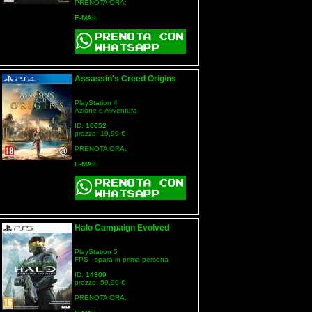
PRENOTA ORA:
E-MAIL
Assassin's Creed Origins
PlayStation 4
Azione e Avventura
ID:
10652
prezzo: 19,99 €
PRENOTA ORA:
E-MAIL
Halo Campaign Evolved
PlayStation 5
FPS - spara in prima persona
ID:
14309
prezzo: 59,99 €
PRENOTA ORA: