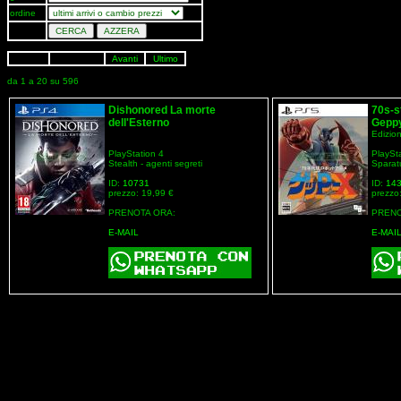
ordine
Avanti
Ultimo
da 1 a 20 su 596
Dishonored La morte
70s-s
dell'Esterno
Gepp
Edizio
PlayStation 4
PlaySt
Stealth - agenti segreti
Sparat
ID:
10731
ID:
14
prezzo: 19,99 €
prezzo
PRENOTA ORA:
PRENO
E-MAIL
E-MAI