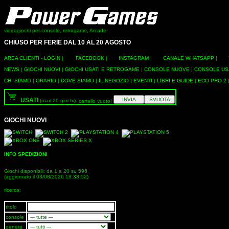
videogiochi per console, retrogame, Arcade!
CHIUSO PER FERIE DAL 10 AL 20 AGOSTO
AREA CLIENTI - LOGIN
|
FACEBOOK
|
INSTAGRAM
|
CANALE WHATSAPP
|
NEWS
|
GIOCHI NUOVI
|
GIOCHI USATI E RETROGAME
|
CONSOLE NUOVE
|
CONSOLE US
CHI SIAMO
|
ORARIO
|
DOVE SIAMO
|
IL NEGOZIO
|
EVENTI
|
LIBRI E GUIDE
|
ECO PRO 2
USATI
(max 20 giochi):
carrello vuoto!
GIOCHI NUOVI
INFO SPEDIZIONI
Giochi disponibili: da 1 a 20 su 596
(aggiornato il 08/08/2026 18:38:52)
ricerca:
titolo
console
genere