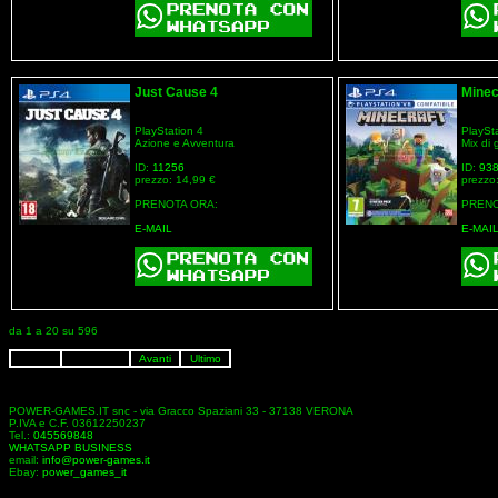
Just Cause 4
Minec
PlayStation 4
PlaySt
Azione e Avventura
Mix di 
ID:
11256
ID:
93
prezzo: 14,99 €
prezzo
PRENOTA ORA:
PRENO
E-MAIL
E-MAI
da 1 a 20 su 596
Avanti
Ultimo
POWER-GAMES.IT snc - via Gracco Spaziani 33 - 37138 VERONA
P.IVA e C.F. 03612250237
Tel.:
045569848
WHATSAPP BUSINESS
email:
info@power-games.it
Ebay:
power_games_it