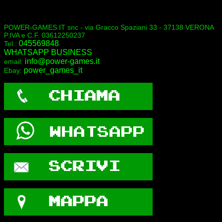
POWER-GAMES.IT snc - via Gracco Spaziani 33 - 37138 VERONA
P.IVA e C.F. 03612250237
045569848
Tel.:
WHATSAPP BUSINESS
info@power-games.it
email:
power_games_it
Ebay: